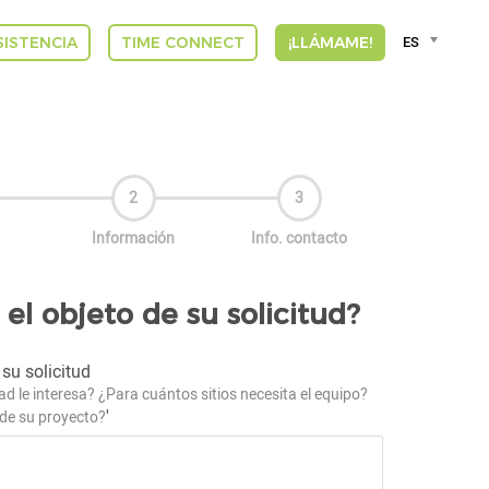
Language
ES
SISTENCIA
TIME CONNECT
¡LLÁMAME!
selector
Deut
Engli
Espa
Franç
DUT
GREE
Información
Info. contacto
INDI
ITAL
VLA
 el objeto de su solicitud?
 su solicitud
d le interesa? ¿Para cuántos sitios necesita el equipo?
'
 de su proyecto?