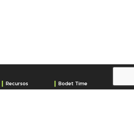
Recursos
Bodet Time
Servicios
¿Quiénes somos?
Referencias
Convertirse en
distribuidor
Contacto