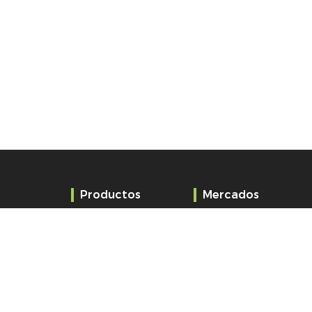
Productos
Mercados
Relojes
Educación
Sistemas audio y
Administración
alertas
Sanidad
Servidor tiempo
Estación de tren