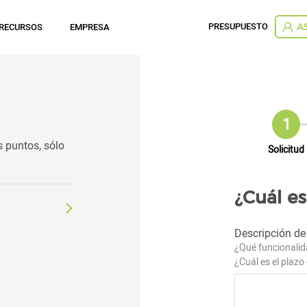
PRESUPUESTO
RECURSOS
EMPRESA
A
s puntos, sólo
Actual
Solicitud
¿Cuál es
Descripción de
¿Qué funcionalida
¿Cuál es el plazo