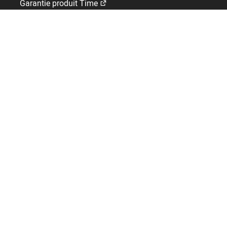
Garantie produit Time
Bodet Time
Qui sommes-nous ?
Emploi
Contact
A l'international
DROM
Royaume-Uni