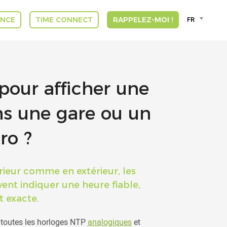
Language
FR
ANCE
TIME CONNECT
RAPPELEZ-MOI !
selector
Deut
Engli
Espa
Franç
pour afficher une
DUT
GREE
ns une gare ou un
INDI
ITAL
ro ?
VLA
érieur comme en extérieur, les
ent indiquer une heure fiable,
t exacte.
, toutes les horloges NTP
analogiques
et