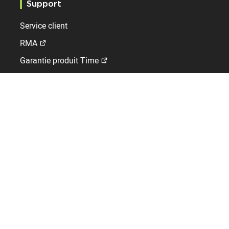
Support
Service client
RMA
Garantie produit Time
Bodet Time
Qui sommes-nous ?
Emploi
Contact
A l'international
DROM
Royaume-Uni