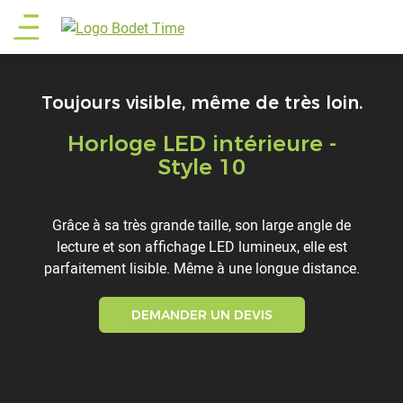
Aller
Main
au
contenu
menu
principal
Toujours visible, même de très loin.
Horloge LED intérieure -
Titre
Style 10
Description
Grâce à sa très grande taille, son large angle de
lecture et son affichage LED lumineux, elle est
parfaitement lisible. Même à une longue distance.
DEMANDER UN DEVIS