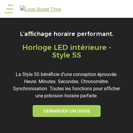
Aller
Main
au
contenu
menu
principal
L’affichage horaire performant.
Horloge LED intérieure -
Titre
Style 5S
Description
La Style 5S bénéficie d’une conception éprouvée.
Heure. Minutes. Secondes. Chronomètre.
Synchronisation. Toutes les fonctions pour afficher
une précision horaire parfaite.
DEMANDER UN DEVIS