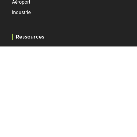
Aéroport
Industrie
Ressources
Services
Références
Support
Service client
RMA
Garantie produit Time
Bodet Time