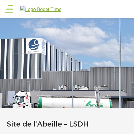
Aller
Main
au
contenu
menu
principal
Site de l’Abeille – LSDH