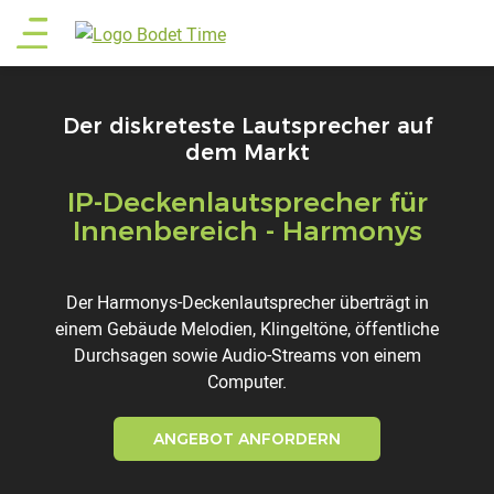
Direkt
Main
zum
Inhalt
menu
Der diskreteste Lautsprecher auf
dem Markt
IP-Deckenlautsprecher für
Titre
Innenbereich - Harmonys
Description
Der Harmonys-Deckenlautsprecher überträgt in
einem Gebäude Melodien, Klingeltöne, öffentliche
Durchsagen sowie Audio-Streams von einem
Computer.
ANGEBOT ANFORDERN