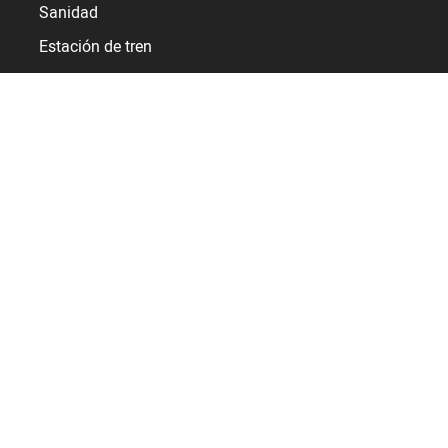
Sanidad
Estación de tren
Aeropuerto
Industria
Recursos
Servicios
Referencias
Bodet Time
¿Quiénes somos?
Convertirse en distribuidor