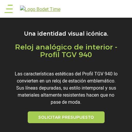
Pasar
Main
al
contenido
menu
principal
Una identidad visual icónica.
Reloj analógico de interior -
Titre
Profil TGV 940
Description
Las características estéticas del Profil TGV 940 lo
convierten en un reloj de estación emblemático.
Sus líneas depuradas, su estilo intemporal y sus
materiales altamente resistentes hacen que no
pase de moda.
SOLICITAR PRESUPUESTO