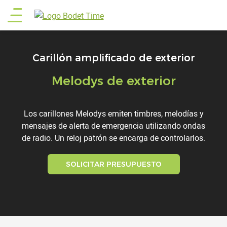
Pasar
Main
al
contenido
menu
principal
Carillón amplificado de exterior
Melodys de exterior
Titre
Description
Los carillones Melodys emiten timbres, melodías y
mensajes de alerta de emergencia utilizando ondas
de radio. Un reloj patrón se encarga de controlarlos.
SOLICITAR PRESUPUESTO