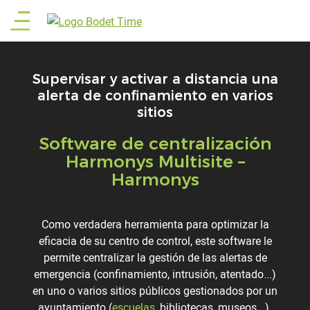
Pasar
Main
al
contenido
menu
principal
Supervisar y activar a distancia una
alerta de confinamiento en varios
sitios
Software de centralización
Titre
Harmonys Multisite –
Harmonys
Description
Como verdadera herramienta para optimizar la
eficacia de su centro de control, este software le
permite centralizar la gestión de las alertas de
emergencia (confinamiento, intrusión, atentado...)
en uno o varios sitios públicos gestionados por un
ayuntamiento (
escuelas
, bibliotecas, museos...).