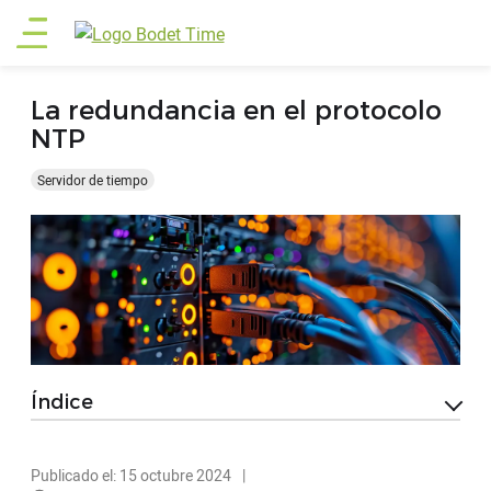
Pasar
Main
al
contenido
menu
principal
La redundancia en el protocolo
NTP
Servidor de tiempo
Índice
Publicado el: 15 octubre 2024