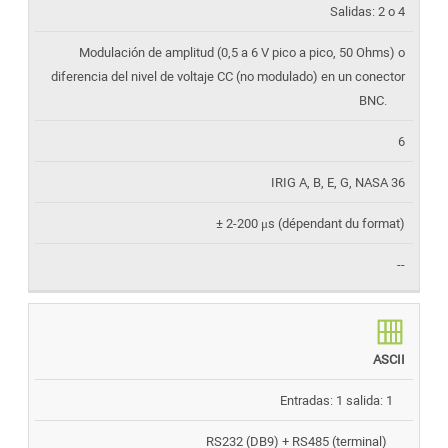
Salidas: 2 o 4
Modulación de amplitud (0,5 a 6 V pico a pico, 50 Ohms) o
diferencia del nivel de voltaje CC (no modulado) en un conector
BNC.
6
IRIG A, B, E, G, NASA 36
± 2-200 μs (dépendant du format)
--
ASCII
Entradas: 1 salida: 1
RS232 (DB9) + RS485 (terminal)