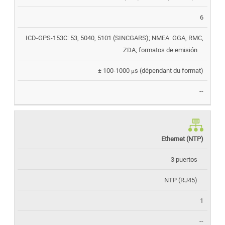
6
ICD-GPS-153C: 53, 5040, 5101 (SINCGARS); NMEA: GGA, RMC,
ZDA; formatos de emisión
± 100-1000 μs (dépendant du format)
--
Ethernet (NTP)
3 puertos
NTP (RJ45)
1
--