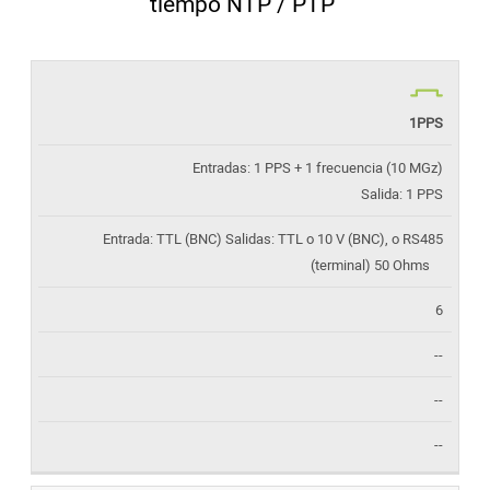
tiempo NTP / PTP
TIPO DE SEÑAL
N.º MÁX
TARJETA
CANTIDAD
Y
DE
1PPS
CONECTORES
TARJETA
Entradas: 1 PPS + 1 frecuencia (10 MGz)
Salida: 1 PPS
Entrada: TTL (BNC) Salidas: TTL o 10 V (BNC), o RS485
(terminal) 50 Ohms
6
--
--
--