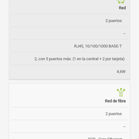
TARJETA
CANTIDAD
CONECTOR
SEÑAL
Red
2 puertos
--
RJ45, 10/100/1000 BASE-T
2, con 5 puertos máx. (1 en la central + 2 por tarjeta)
4,6W
Red de fibra
2 puertos
--
SFP - Giga Ethernet