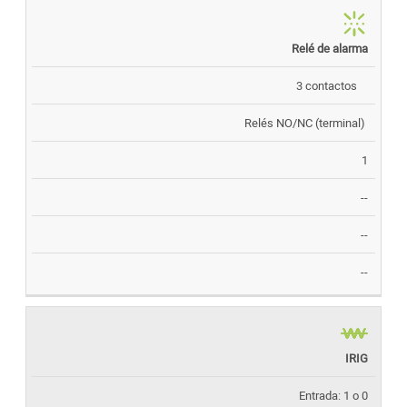
Relé de alarma
3 contactos
Relés NO/NC (terminal)
1
--
--
--
IRIG
Entrada: 1 o 0