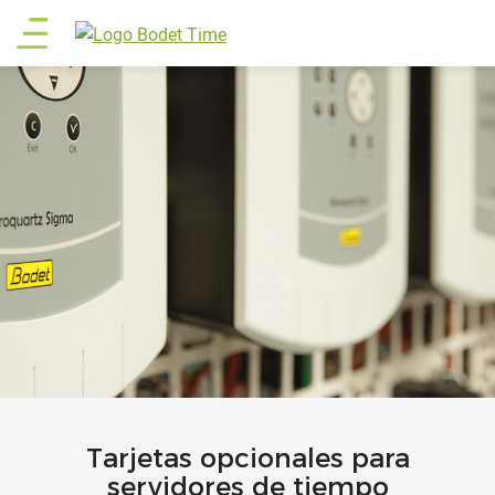
Pasar
Main
al
contenido
menu
principal
Tarjetas opcionales para
servidores de tiempo