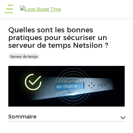
Aller
Main
au
contenu
menu
principal
Quelles sont les bonnes
pratiques pour sécuriser un
serveur de temps Netsilon ?
Serveur de temps
Sommaire