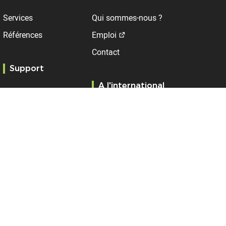
Services
Qui sommes-nous ?
Références
Emploi
Contact
Support
A l'international
Service client
RMA
DROM
Garantie produit
Royaume-Uni
Time