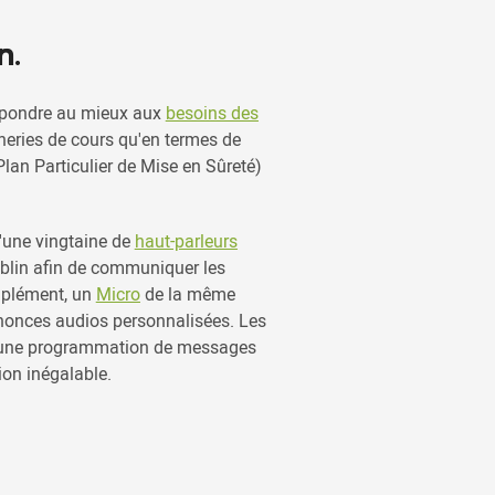
n.
épondre au mieux aux
besoins des
neries de cours qu'en termes de
lan Particulier de Mise en Sûreté)
d'une vingtaine de
haut-parleurs
blin afin de communiquer les
mplément, un
Micro
de la même
nonces audios personnalisées. Les
d'une programmation de messages
ation inégalable.