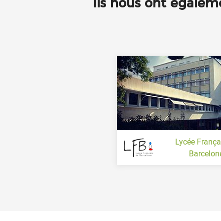
Ils nous ont égaleme
Lycée França
Barcelon