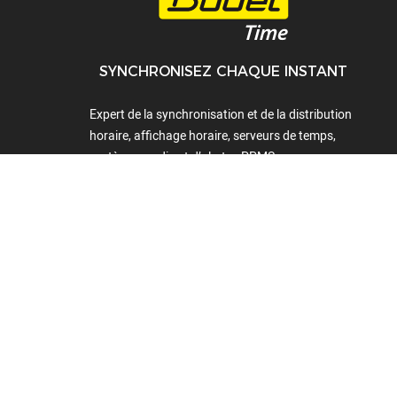
SYNCHRONISEZ CHAQUE INSTANT
Expert de la synchronisation et de la distribution
horaire, affichage horaire, serveurs de temps,
systèmes audio et d’alertes PPMS.
+33(0)2 41 29 06 00
1 Rue du Général
de Gaulle
49340
Trémentines
FRANCE