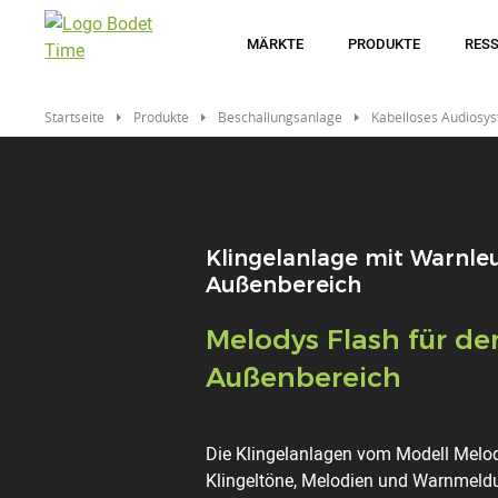
Direkt
zum
MÄRKTE
PRODUKTE
RES
Inhalt
Startseite
Produkte
Beschallungsanlage
Kabelloses Audiosy
Klingelanlage mit Warnle
Außenbereich
Titre
Melodys Flash für de
Außenbereich
Description
Die Klingelanlagen vom Modell Melo
Klingeltöne, Melodien und Warnmeld