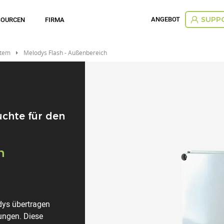
ANGEBOT
SOURCEN
FIRMA
SUPP
stem
Melodys Flash - Außenbereich
uchte für den
n
dys übertragen
ungen. Diese