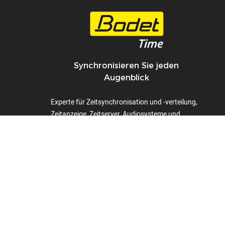
Synchronisieren Sie jeden
Augenblick
Experte für Zeitsynchronisation und -verteilung,
Zeitanzeige, Zeitserver, Audiosysteme und
Amokalarms.
+33(0)2 41 29 06 00
1 Rue du Général
de Gaulle
49340
Trémentines