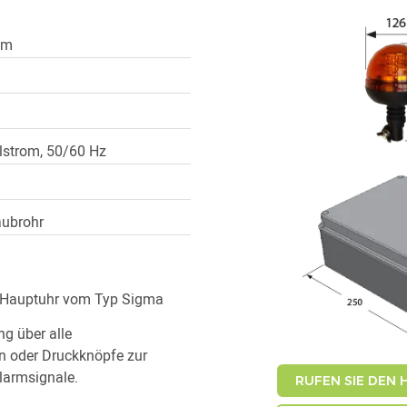
mm
lstrom, 50/60 Hz
aubrohr
e Hauptuhr vom Typ Sigma
g über alle
n oder Druckknöpfe zur
larmsignale.
RUFEN SIE DEN