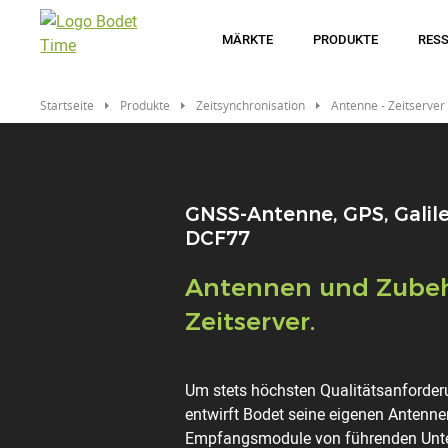
Direkt
zum
MÄRKTE
PRODUKTE
RES
Inhalt
Startseite
Produkte
Zeitsynchronisation
Antenne - Zeitserver
GNSS-Antenne, GPS, Galile
DCF77
Titre
Antennen und Zubeh
Zeitserver.
Description
Um stets höchsten Qualitätsanforde
entwirft Bodet seine eigenen Antenn
Empfangsmodule von führenden Un