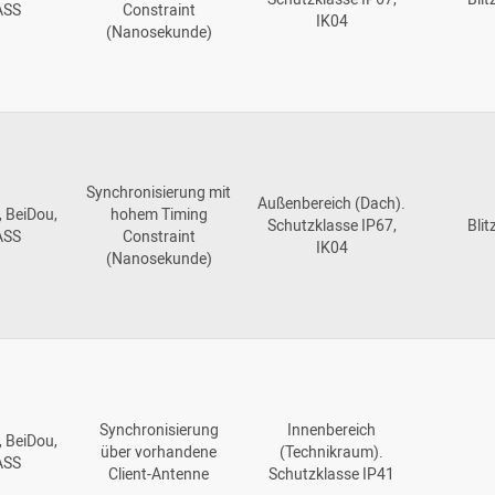
ASS
Constraint
IK04
(Nanosekunde)
Synchronisierung mit
Außenbereich (Dach).
, BeiDou,
hohem Timing
Schutzklasse IP67,
Blit
ASS
Constraint
IK04
(Nanosekunde)
Synchronisierung
Innenbereich
, BeiDou,
über vorhandene
(Technikraum).
ASS
Client-Antenne
Schutzklasse IP41