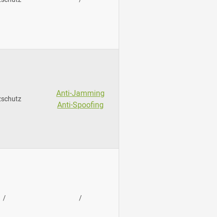
Anti-Jamming
zschutz
Anti-Spoofing
/
/