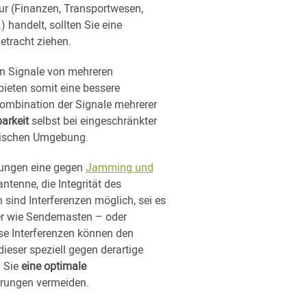
ur (Finanzen, Transportwesen,
handelt, sollten Sie eine
etracht ziehen.
n Signale von mehreren
ieten somit eine bessere
Kombination der Signale mehrerer
arkeit
selbst bei eingeschränkter
ädtischen Umgebung.
ndungen eine gegen
Jamming und
ntenne, die Integrität des
 sind Interferenzen möglich, sei es
er wie Sendemasten – oder
ese Interferenzen können den
ieser speziell gegen derartige
n Sie
eine optimale
rungen vermeiden.