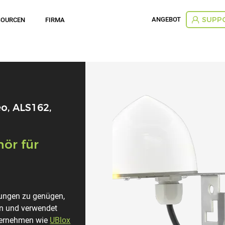
ANGEBOT
SOURCEN
FIRMA
SUPP
o, ALS162,
ör für
rungen zu genügen,
en und verwendet
ternehmen wie
UBlox