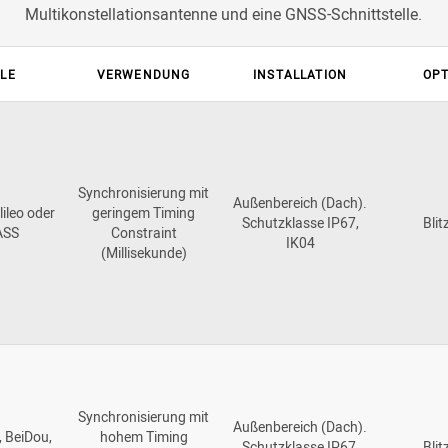
Multikonstellationsantenne und eine GNSS-Schnittstelle.
LE
VERWENDUNG
INSTALLATION
OP
Synchronisierung mit
Außenbereich (Dach).
ileo oder
geringem Timing
Schutzklasse IP67,
Blit
ASS
Constraint
IK04
(Millisekunde)
Synchronisierung mit
Außenbereich (Dach).
, BeiDou,
hohem Timing
Schutzklasse IP67,
Blit