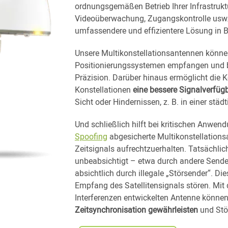
ordnungsgemäßen Betrieb Ihrer Infrastrukt
Videoüberwachung, Zugangskontrolle usw.) 
umfassendere und effizientere Lösung in B
Unsere Multikonstellationsantennen könne
Positionierungssystemen empfangen und b
Präzision. Darüber hinaus ermöglicht die 
Konstellationen
eine bessere Signalverfügb
Sicht oder Hindernissen, z. B. in einer st
Und schließlich hilft bei kritischen Anwe
Spoofing
abgesicherte Multikonstellationsa
Zeitsignals aufrechtzuerhalten. Tatsächlich
unbeabsichtigt – etwa durch andere Send
absichtlich durch illegale „Störsender“. Di
Empfang des Satellitensignals stören. Mit d
Interferenzen entwickelten Antenne könne
Zeitsynchronisation gewährleisten
und Stö