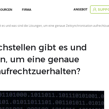
ANGEBOT
SOURCEN
FIRMA
SUPP
 es und was sind die Lösungen, um eine genaue Zeitsynchronisation aufrechtzu
stellen gibt es und
en, um eine genaue
aufrechtzuerhalten?