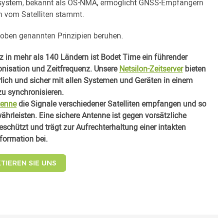
ssystem, bekannt als OS-NMA, ermöglicht GNSS-Empfängern
h vom Satelliten stammt.
n oben genannten Prinzipien beruhen.
z in mehr als 140 Ländern ist Bodet Time ein führender
onisation und Zeitfrequenz. Unsere
Netsilon-Zeitserver
bieten
ierlich und sicher mit allen Systemen und Geräten in einem
u synchronisieren.
tenne
die Signale verschiedener Satelliten empfangen und so
ährleisten. Eine sichere Antenne ist gegen vorsätzliche
hützt und trägt zur Aufrechterhaltung einer intakten
nformation bei.
TIEREN SIE UNS