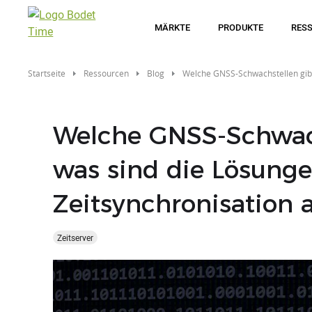
Direkt
zum
MÄRKTE
PRODUKTE
RES
Inhalt
Startseite
Ressourcen
Blog
Welche GNSS-Schwachstellen gibt
Welche GNSS-Schwach
was sind die Lösung
Zeitsynchronisation 
Zeitserver