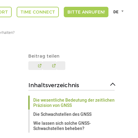
Language
DE
ORT
TIME CONNECT
BITTE ANRUFEN!
selector
Deut
Engli
erhalten?
Espa
Franç
DUT
Beitrag teilen
GREE
INDI
ITAL
VLA
Inhaltsverzeichnis
Die wesentliche Bedeutung der zeitlichen
Präzision von GNSS
Die Schwachstellen des GNSS
Wie lassen sich solche GNSS-
Schwachstellen beheben?