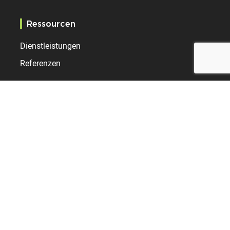
Ressourcen
Dienstleistungen
Referenzen
Bodet Time
Über uns
Kontakt
Aktualitäten
International
Vereinigtes Königreich