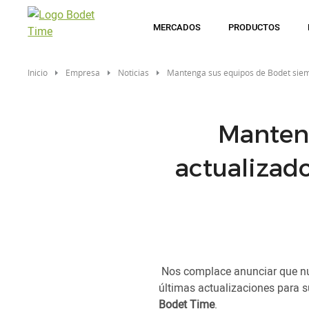
Pasar
al
MERCADOS
PRODUCTOS
contenido
principal
Inicio
Empresa
Noticias
Mantenga sus equipos de Bodet siem
Manten
actualizad
Nos complace anunciar que n
últimas actualizaciones para s
Bodet Time
.