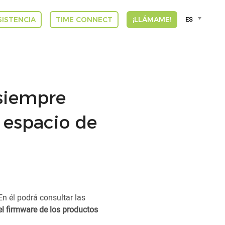
Language
ES
SISTENCIA
TIME CONNECT
¡LLÁMAME!
selector
Deut
Engli
Espa
Franç
DUT
siempre
GREE
INDI
 espacio de
ITAL
VLA
En él podrá consultar las
el firmware de los productos