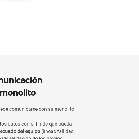
municación
 monolito
puede comunicarse con su monolito
intos datos con el fin de que pueda
decuado del equipo
(líneas fallidas,
a visualización de los precios