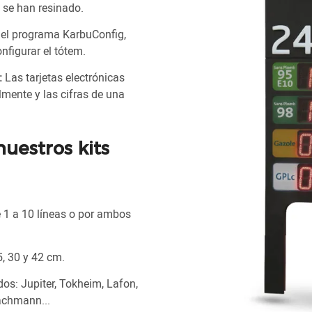
 se han resinado.
el programa KarbuConfig,
nfigurar el tótem.
:
Las tarjetas electrónicas
mente y las cifras de una
nuestros kits
e 1 a 10 líneas o por ambos
5, 30 y 42 cm.
os: Jupiter, Tokheim, Lafon,
achmann...