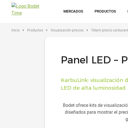
Pasar
al
MERCADOS
PRODUCTOS
contenido
principal
Inicio
Productos
Visualización precios
Tótem precio carburan
Panel LED – P
KarbuLink: visualización 
LED de alta luminosidad
Bodet ofrece kits de visualizac
diseñados para mostrar el preci
g