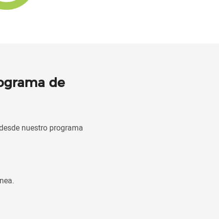
rograma de
n desde nuestro programa
nea.